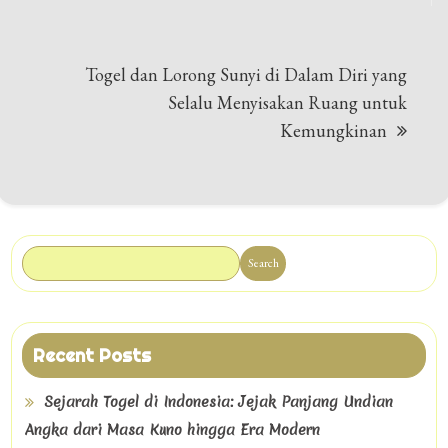
Togel dan Lorong Sunyi di Dalam Diri yang
Selalu Menyisakan Ruang untuk
Kemungkinan
Search
Recent Posts
Sejarah Togel di Indonesia: Jejak Panjang Undian
Angka dari Masa Kuno hingga Era Modern