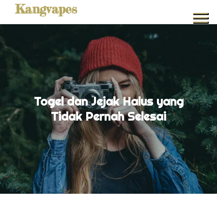
Skip
Kangvapes
to
content
Togel dan Jejak Halus yang
Tidak Pernah Selesai