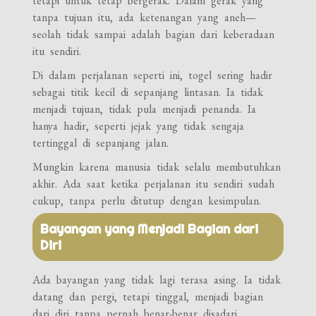
tetapi untuk tetap bergerak. Dalam gerak yang
tanpa tujuan itu, ada ketenangan yang aneh—
seolah tidak sampai adalah bagian dari keberadaan
itu sendiri.
Di dalam perjalanan seperti ini, togel sering hadir
sebagai titik kecil di sepanjang lintasan. Ia tidak
menjadi tujuan, tidak pula menjadi penanda. Ia
hanya hadir, seperti jejak yang tidak sengaja
tertinggal di sepanjang jalan.
Mungkin karena manusia tidak selalu membutuhkan
akhir. Ada saat ketika perjalanan itu sendiri sudah
cukup, tanpa perlu ditutup dengan kesimpulan.
Bayangan yang Menjadi Bagian dari
Diri
Ada bayangan yang tidak lagi terasa asing. Ia tidak
datang dan pergi, tetapi tinggal, menjadi bagian
dari diri tanpa pernah benar-benar disadari