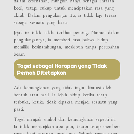
dalam keseharian, mungkin hanya sebagai lintasan
kecil, tetapi cukup untuk menciptakan rasa yang
akrab. Dalam pengulangan itu, ia tidak lagi terasa
sebagai sesuatu yang baru.
Jejak ini tidak selalu terlihat penting. Namun dalam
pengulangannya, ia memberi rasa bahwa hidup
memiliki kesinambungan, meskipun tanpa perubahan
besar.
Togel sebagai Harapan yang Tidak
Pernah Ditetapkan
Ada kemungkinan yang tidak ingin dibatasi oleh
bentuk atau hasil. Ia lebih hidup ketika tetap
terbuka, ketika tidak dipaksa menjadi sesuatu yang
pasti.
Togel menjadi simbol dari kemungkinan seperti ini.
Ia tidak menjanjikan apa pun, tetapi tetap memberi
ruang bagi harapan untuk ada. Sebuah ruang yang