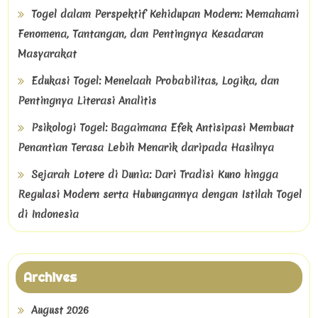
Togel dalam Perspektif Kehidupan Modern: Memahami
Fenomena, Tantangan, dan Pentingnya Kesadaran
Masyarakat
Edukasi Togel: Menelaah Probabilitas, Logika, dan
Pentingnya Literasi Analitis
Psikologi Togel: Bagaimana Efek Antisipasi Membuat
Penantian Terasa Lebih Menarik daripada Hasilnya
Sejarah Lotere di Dunia: Dari Tradisi Kuno hingga
Regulasi Modern serta Hubungannya dengan Istilah Togel
di Indonesia
Archives
August 2026