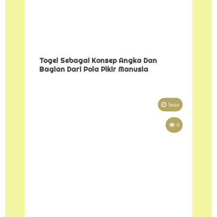
Togel Sebagai Konsep Angka Dan
Bagian Dari Pola Pikir Manusia
3min
0