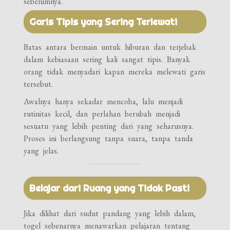
sebelumnya.
Garis Tipis yang Sering Terlewati
Batas antara bermain untuk hiburan dan terjebak
dalam kebiasaan sering kali sangat tipis. Banyak
orang tidak menyadari kapan mereka melewati garis
tersebut.
Awalnya hanya sekadar mencoba, lalu menjadi
rutinitas kecil, dan perlahan berubah menjadi
sesuatu yang lebih penting dari yang seharusnya.
Proses ini berlangsung tanpa suara, tanpa tanda
yang jelas.
Belajar dari Ruang yang Tidak Pasti
Jika dilihat dari sudut pandang yang lebih dalam,
togel sebenarnya menawarkan pelajaran tentang