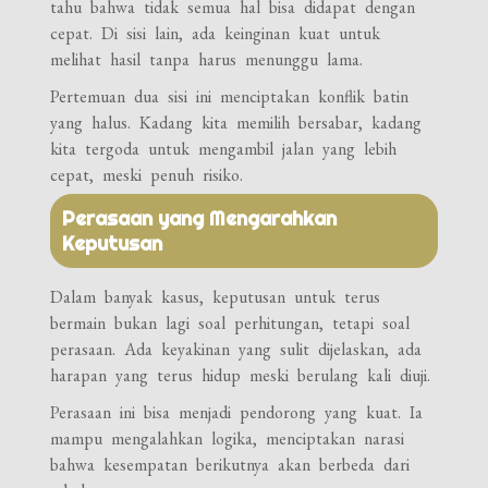
tahu bahwa tidak semua hal bisa didapat dengan
cepat. Di sisi lain, ada keinginan kuat untuk
melihat hasil tanpa harus menunggu lama.
Pertemuan dua sisi ini menciptakan konflik batin
yang halus. Kadang kita memilih bersabar, kadang
kita tergoda untuk mengambil jalan yang lebih
cepat, meski penuh risiko.
Perasaan yang Mengarahkan
Keputusan
Dalam banyak kasus, keputusan untuk terus
bermain bukan lagi soal perhitungan, tetapi soal
perasaan. Ada keyakinan yang sulit dijelaskan, ada
harapan yang terus hidup meski berulang kali diuji.
Perasaan ini bisa menjadi pendorong yang kuat. Ia
mampu mengalahkan logika, menciptakan narasi
bahwa kesempatan berikutnya akan berbeda dari