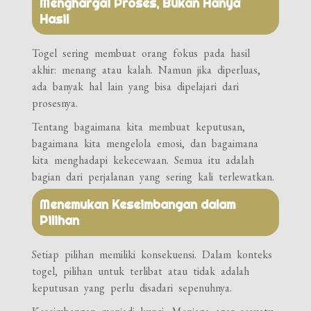
Menghargai Proses, Bukan Hanya
Hasil
Togel sering membuat orang fokus pada hasil
akhir: menang atau kalah. Namun jika diperluas,
ada banyak hal lain yang bisa dipelajari dari
prosesnya.
Tentang bagaimana kita membuat keputusan,
bagaimana kita mengelola emosi, dan bagaimana
kita menghadapi kekecewaan. Semua itu adalah
bagian dari perjalanan yang sering kali terlewatkan.
Menemukan Keseimbangan dalam
Pilihan
Setiap pilihan memiliki konsekuensi. Dalam konteks
togel, pilihan untuk terlibat atau tidak adalah
keputusan yang perlu disadari sepenuhnya.