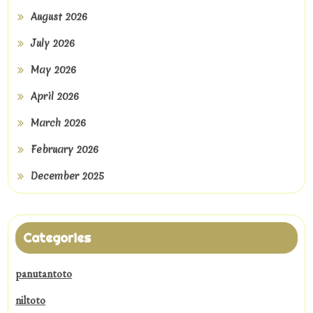
August 2026
July 2026
May 2026
April 2026
March 2026
February 2026
December 2025
Categories
panutantoto
niltoto