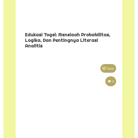
Edukasi Togel: Menelaah Probabilitas,
Logika, Dan Pentingnya Literasi
Analitis
3min
0