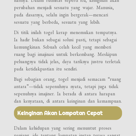
harinya. Dalam rutinitas seperti itu, keinginan akan
perubahan menjadi sesuatu yang wajar. Manusia,
pada dasarnya, selalu ingin bergerak—mencari
sesuatu yang berbeda, sesuatu yang lebih.
Di titik inilah togel kerap menemukan tempatnya.
Ia hadir bukan sebagai solusi pasti, tetapi sebagai
kemungkinan. Sebuah celah kecil yang memberi
ruang bagi imajinasi untuk berkembang. Meskipun
peluangnya tidak jelas, daya tariknya justru terletak
pada ketidakpastian itu sendiri.
Bagi sebagian orang, togel menjadi semacam “ruang
antara”—tidak sepenuhnya nyata, tetapi juga tidak
sepenuhnya imajiner. Ia berada di antara harapan
dan kenyataan, di antara keinginan dan kemampuan.
Keinginan Akan Lompatan Cepat
Dalam kehidupan yang sering menuntut proses
panjang, ide tentang lompatan instan terasa sangat