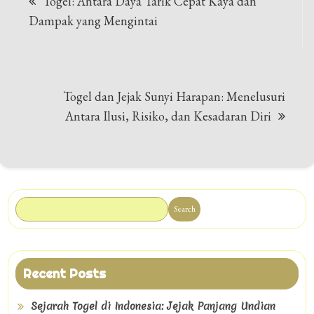
Togel: Antara Daya Tarik Cepat Kaya dan
navigation
Dampak yang Mengintai
Togel dan Jejak Sunyi Harapan: Menelusuri
Antara Ilusi, Risiko, dan Kesadaran Diri
Search
Recent Posts
Sejarah Togel di Indonesia: Jejak Panjang Undian