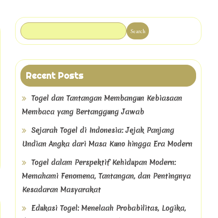
Search
Recent Posts
Togel dan Tantangan Membangun Kebiasaan
Membaca yang Bertanggung Jawab
Sejarah Togel di Indonesia: Jejak Panjang
Undian Angka dari Masa Kuno hingga Era Modern
Togel dalam Perspektif Kehidupan Modern:
Memahami Fenomena, Tantangan, dan Pentingnya
Kesadaran Masyarakat
Edukasi Togel: Menelaah Probabilitas, Logika,