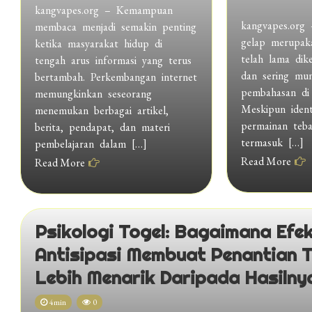
kangvapes.org – Kemampuan
kangvapes.org 
membaca menjadi semakin penting
gelap merupaka
ketika masyarakat hidup di
telah lama dike
tengah arus informasi yang terus
dan sering mun
bertambah. Perkembangan internet
pembahasan di 
memungkinkan seseorang
Meskipun iden
menemukan berbagai artikel,
permainan teb
berita, pendapat, dan materi
termasuk […]
pembelajaran dalam […]
Read More
Read More
Psikologi Togel: Bagaimana Efe
Antisipasi Membuat Penantian 
Lebih Menarik Daripada Hasilny
4min
0