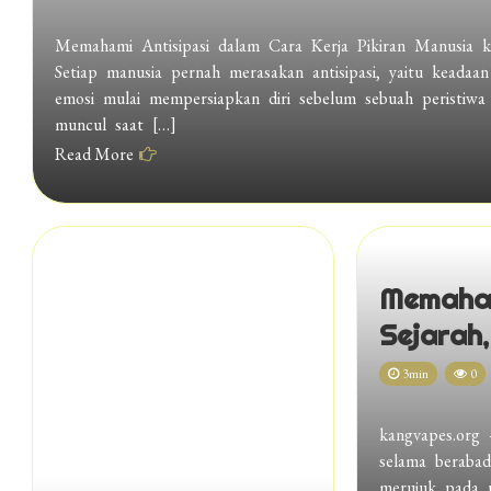
Memahami Antisipasi dalam Cara Kerja Pikiran Manusia k
Setiap manusia pernah merasakan antisipasi, yaitu keadaan
emosi mulai mempersiapkan diri sebelum sebuah peristiwa te
muncul saat […]
Read More
Memaham
Sejarah
3min
0
kangvapes.org 
selama berabad
merujuk pada p