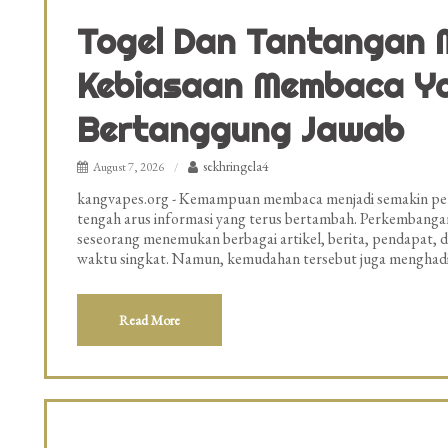
Togel Dan Tantangan
Kebiasaan Membaca Y
Bertanggung Jawab
sekhringela4
August 7, 2026
kangvapes.org - Kemampuan membaca menjadi semakin pent
tengah arus informasi yang terus bertambah. Perkembang
seseorang menemukan berbagai artikel, berita, pendapat, 
waktu singkat. Namun, kemudahan tersebut juga menghadi
Read More