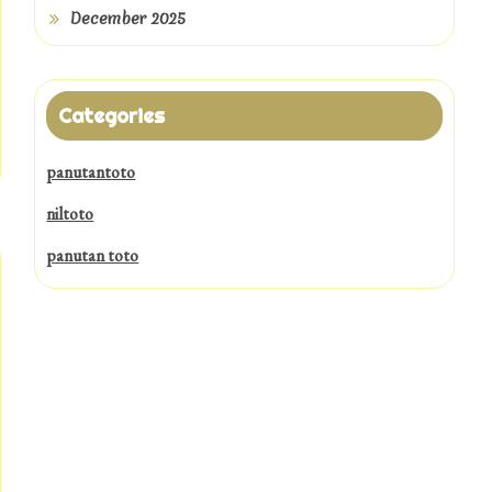
December 2025
Categories
panutantoto
niltoto
panutan toto