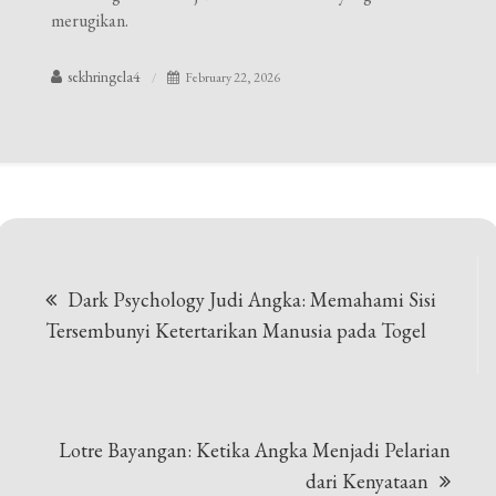
merugikan.
sekhringela4
February 22, 2026
Post
Dark Psychology Judi Angka: Memahami Sisi
navigation
Tersembunyi Ketertarikan Manusia pada Togel
Lotre Bayangan: Ketika Angka Menjadi Pelarian
dari Kenyataan