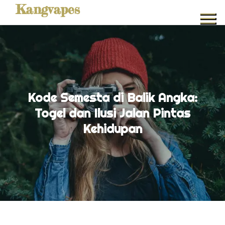
Skip
Kangvapes
to
content
Kode Semesta di Balik Angka:
Togel dan Ilusi Jalan Pintas
Kehidupan