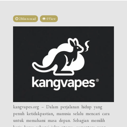
2Min to read
0 View
kangvapes.org – Dalam perjalanan hidup yang
penuh ketidakpastian, manusia selalu mencari cara
untuk memahami masa depan. Sebagian memilih