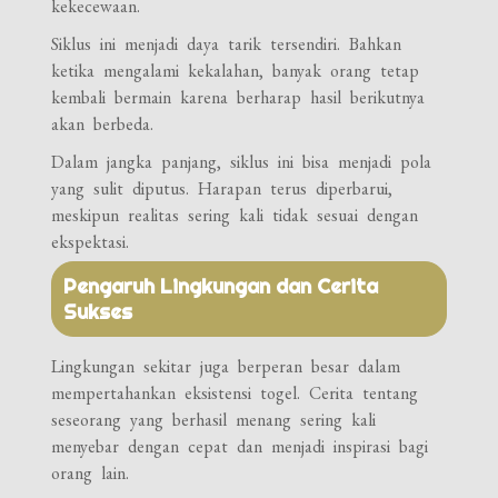
kekecewaan.
Siklus ini menjadi daya tarik tersendiri. Bahkan
ketika mengalami kekalahan, banyak orang tetap
kembali bermain karena berharap hasil berikutnya
akan berbeda.
Dalam jangka panjang, siklus ini bisa menjadi pola
yang sulit diputus. Harapan terus diperbarui,
meskipun realitas sering kali tidak sesuai dengan
ekspektasi.
Pengaruh Lingkungan dan Cerita
Sukses
Lingkungan sekitar juga berperan besar dalam
mempertahankan eksistensi togel. Cerita tentang
seseorang yang berhasil menang sering kali
menyebar dengan cepat dan menjadi inspirasi bagi
orang lain.