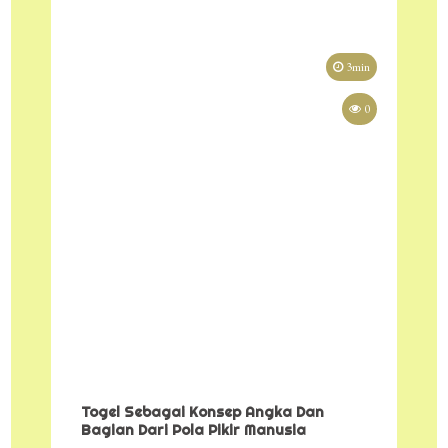
3min
0
Togel Sebagai Konsep Angka Dan
Bagian Dari Pola Pikir Manusia